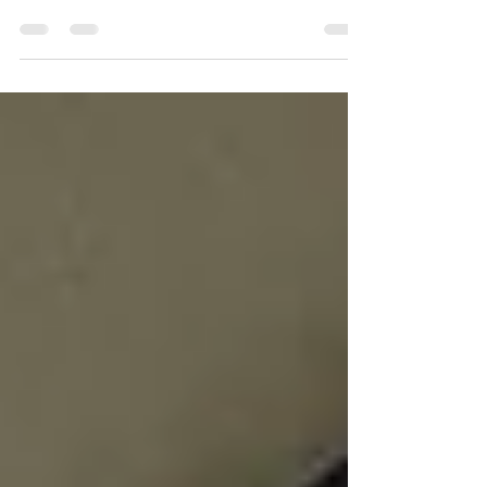
唯一無二の素敵なデザインが大人気の新築分譲住
宅シリーズONLYONE最新作 ＃８「遊ぶ家」＠麻
生区細山7丁目、順調に建築が進んでおり、もうす
ぐ完成です。 無機質な中にも温かみを感じるマッ
トグレーのフラットな外壁＋エッジの効いた軒な
しデザインの外観がモダンな雰囲気を演出しま
す...