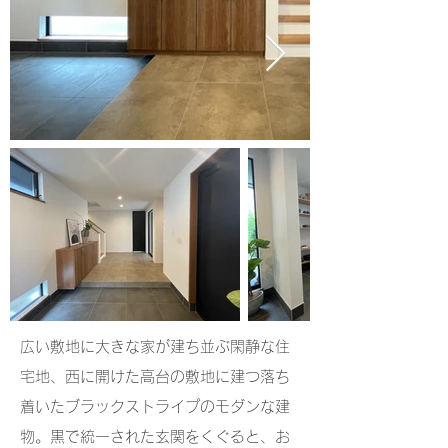
広い敷地に大きな家が建ち並ぶ閑静な住
宅地、西に開けた高台の敷地に建つ落ち
着いたブラックストライプのモダンな建
物。黒で統一された玄関をくぐると、お