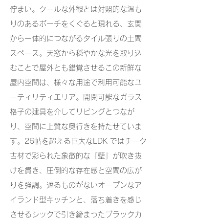
佇まい。クールな外観とは対照的な温も
りのあるポーチをくぐると現れる、玄関
から一体的につながるタイル張りの土間
スペース。天窓から穏やかな光を取り込
むことで屋外とも錯覚させるこの新鮮な
屋内空間は、様々な用途で利用可能なユ
ーティリティエリア。開閉可能なガラス
格子の建具を介してリビングとつなが
り、空間に上質な奥行きを持たせていま
す。26帖を超える巨大なLDK ではチーク
古材で彩られた象徴的な「壁」が吹き抜
けを貫き、圧倒的な存在感と空間の広が
りを強調。遮るものがないオープンなア
イランド型キッチンと、落ち着きを感じ
させるシックで引き締まったブラックカ