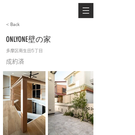
< Back
ONLYONE壁の家
多摩区南生田5丁目
成約済