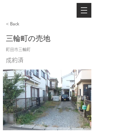
< Back
三輪町の売地
町田市三輪町
成約済