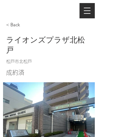
< Back
ライオンズプラザ北松
戸
松戸市北松戸
成約済