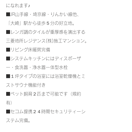
になれます♪
■JR山手線・埼京線・りんかい線他、
「大崎」駅から徒歩５分の好立地。
■レンガ調のタイルが重厚感を演出する
三菱地所レジデンス(株)施工マンション。
■リビング床暖房完備
■システムキッチンにはディスポーザ
ー・食洗器・浄水器一体型水栓
■１坪タイプの浴室には浴室乾燥機とミ
ストサウナ機能付き
■ペット飼育２匹まで可能です（規約
有）
■セコム提携２４時間セキュリティーシ
ステム完備。